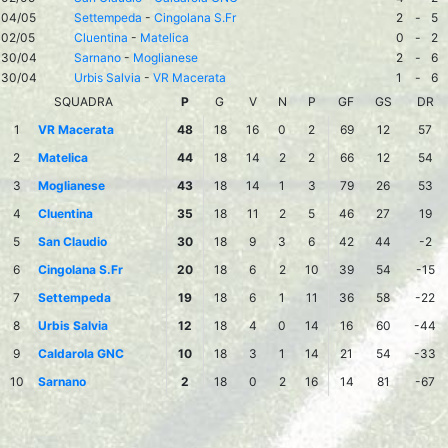
04/05
Settempeda
-
Cingolana S.Fr
2
-
5
02/05
Cluentina
-
Matelica
0
-
2
30/04
Sarnano
-
Moglianese
2
-
6
30/04
Urbis Salvia
-
VR Macerata
1
-
6
SQUADRA
P
G
V
N
P
GF
GS
DR
1
VR Macerata
48
18
16
0
2
69
12
57
2
Matelica
44
18
14
2
2
66
12
54
3
Moglianese
43
18
14
1
3
79
26
53
4
Cluentina
35
18
11
2
5
46
27
19
5
San Claudio
30
18
9
3
6
42
44
-2
6
Cingolana S.Fr
20
18
6
2
10
39
54
-15
7
Settempeda
19
18
6
1
11
36
58
-22
8
Urbis Salvia
12
18
4
0
14
16
60
-44
9
Caldarola GNC
10
18
3
1
14
21
54
-33
10
Sarnano
2
18
0
2
16
14
81
-67