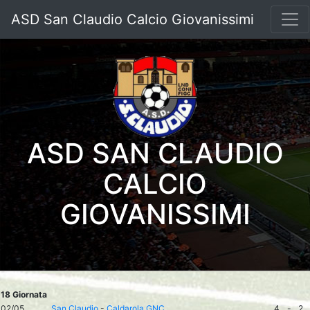
ASD San Claudio Calcio Giovanissimi
ASD SAN CLAUDIO
CALCIO
GIOVANISSIMI
18 Giornata
02/05
San Claudio
-
Caldarola GNC
4
-
2