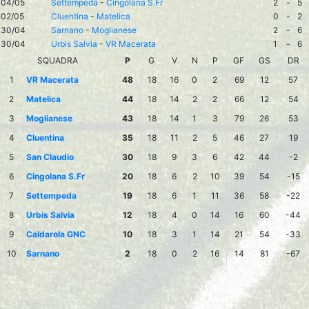
04/05
Settempeda
-
Cingolana S.Fr
2
-
5
02/05
Cluentina
-
Matelica
0
-
2
30/04
Sarnano
-
Moglianese
2
-
6
30/04
Urbis Salvia
-
VR Macerata
1
-
6
SQUADRA
P
G
V
N
P
GF
GS
DR
1
VR Macerata
48
18
16
0
2
69
12
57
2
Matelica
44
18
14
2
2
66
12
54
3
Moglianese
43
18
14
1
3
79
26
53
4
Cluentina
35
18
11
2
5
46
27
19
5
San Claudio
30
18
9
3
6
42
44
-2
6
Cingolana S.Fr
20
18
6
2
10
39
54
-15
7
Settempeda
19
18
6
1
11
36
58
-22
8
Urbis Salvia
12
18
4
0
14
16
60
-44
9
Caldarola GNC
10
18
3
1
14
21
54
-33
10
Sarnano
2
18
0
2
16
14
81
-67