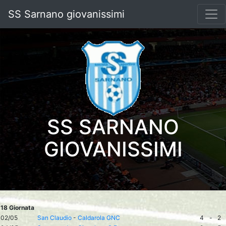
SS Sarnano giovanissimi
SS SARNANO
GIOVANISSIMI
18 Giornata
02/05
San Claudio
-
Caldarola GNC
4
-
2