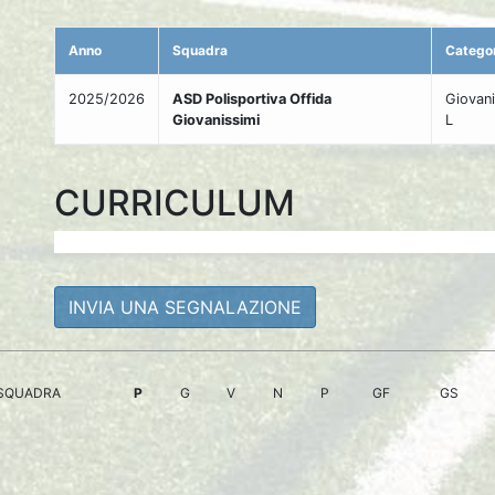
Anno
Squadra
Catego
2025/2026
ASD Polisportiva Offida
Giovani
Giovanissimi
L
CURRICULUM
INVIA UNA SEGNALAZIONE
SQUADRA
P
G
V
N
P
GF
GS