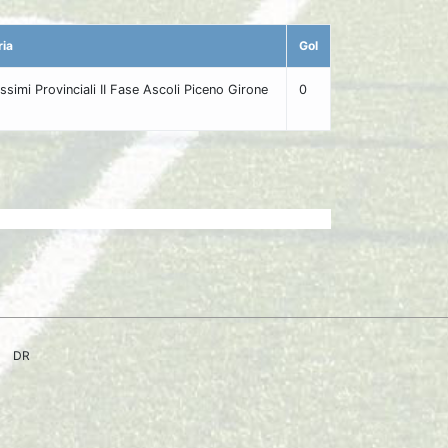
ria
Gol
ssimi Provinciali II Fase Ascoli Piceno Girone
0
DR