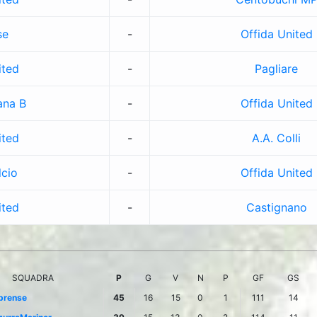
se
-
Offida United
ited
-
Pagliare
ana B
-
Offida United
ited
-
A.A. Colli
lcio
-
Offida United
ited
-
Castignano
SQUADRA
P
G
V
N
P
GF
GS
prense
45
16
15
0
1
111
14