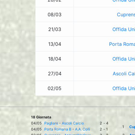
08/03
Cupren
21/03
Offida Un
13/04
Porta Rom
18/04
Offida Un
27/04
Ascoli Ca
02/05
Offida Un
18 Giornata
04/05
Pagliare
-
Ascoli Calcio
2
-
4
1
Cu
04/05
Porta Romana B
-
A.A. Colli
2
-
1