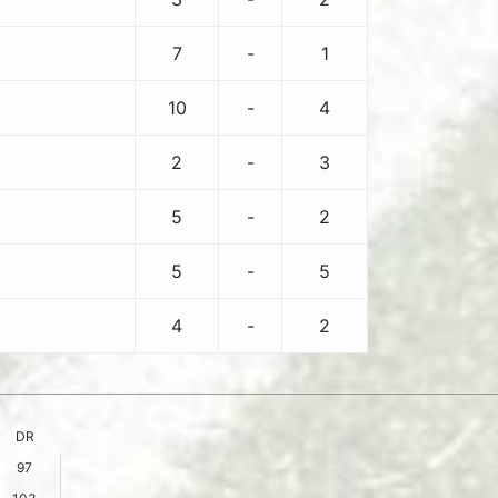
7
-
1
10
-
4
2
-
3
5
-
2
5
-
5
4
-
2
DR
97