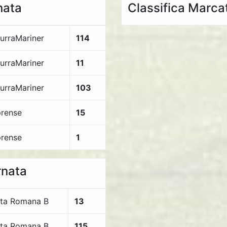
nata
Classifica Marcat
urraMariner
114
urraMariner
11
urraMariner
103
rense
15
rense
1
rnata
ta Romana B
13
ta Romana B
115