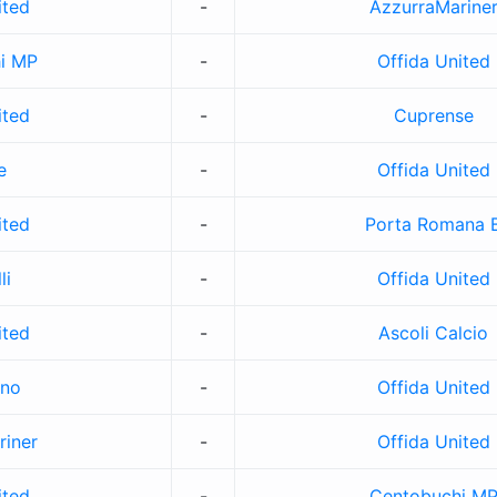
ited
-
AzzurraMarine
i MP
-
Offida United
ited
-
Cuprense
e
-
Offida United
ited
-
Porta Romana 
li
-
Offida United
ited
-
Ascoli Calcio
ano
-
Offida United
riner
-
Offida United
ited
-
Centobuchi M