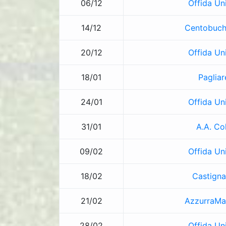
06/12
Offida Un
14/12
Centobuch
20/12
Offida Un
18/01
Pagliar
24/01
Offida Un
31/01
A.A. Col
09/02
Offida Un
18/02
Castign
21/02
AzzurraMa
28/02
Offida Un