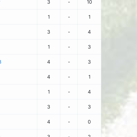
r
3
-
10
1
-
1
3
-
4
1
-
3
B
4
-
3
4
-
1
1
-
4
3
-
3
4
-
0
P
3
-
2