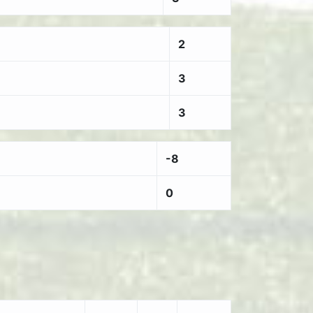
2
3
3
-8
0