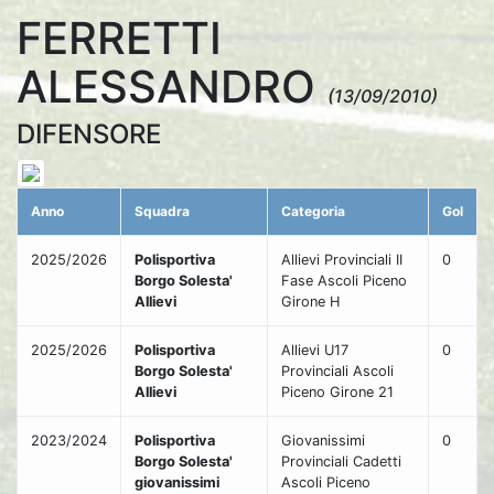
FERRETTI
ALESSANDRO
(13/09/2010)
DIFENSORE
Anno
Squadra
Categoria
Gol
2025/2026
Polisportiva
Allievi Provinciali II
0
Borgo Solesta'
Fase Ascoli Piceno
Allievi
Girone H
2025/2026
Polisportiva
Allievi U17
0
Borgo Solesta'
Provinciali Ascoli
Allievi
Piceno Girone 21
2023/2024
Polisportiva
Giovanissimi
0
Borgo Solesta'
Provinciali Cadetti
giovanissimi
Ascoli Piceno