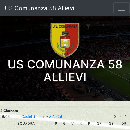
US Comunanza 58 Allievi
US COMUNANZA 58
ALLIEVI
2 Giornata
16/05
Castel di Lama
-
A.A. Colli
0
-
1
SQUADRA
P
G
V
N
P
GF
GS
DR