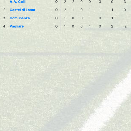
1
A.A. Colli
0
2
2
0
0
3
0
3
2
Castel di Lama
0
2
1
0
1
1
1
0
3
Comunanza
0
1
0
0
1
0
1
-1
4
Pagliare
0
1
0
0
1
0
2
-2