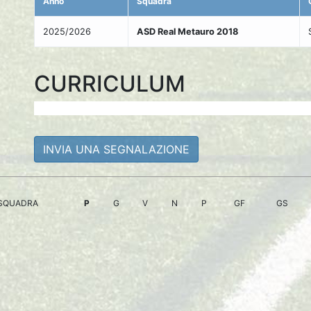
Anno
Squadra
2025/2026
ASD Real Metauro 2018
CURRICULUM
INVIA UNA SEGNALAZIONE
SQUADRA
P
G
V
N
P
GF
GS