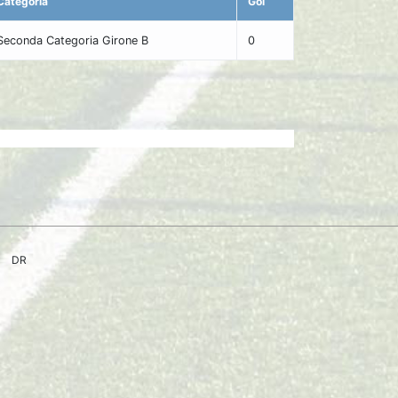
Categoria
Gol
Seconda Categoria Girone B
0
DR