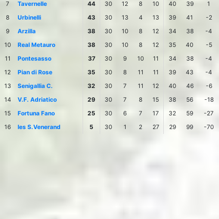
7
Tavernelle
44
30
12
8
10
40
39
1
8
Urbinelli
43
30
13
4
13
39
41
-2
9
Arzilla
38
30
10
8
12
34
38
-4
10
Real Metauro
38
30
10
8
12
35
40
-5
11
Pontesasso
37
30
9
10
11
34
38
-4
12
Pian di Rose
35
30
8
11
11
39
43
-4
13
Senigallia C.
32
30
7
11
12
40
46
-6
14
V.F. Adriatico
29
30
7
8
15
38
56
-18
15
Fortuna Fano
25
30
6
7
17
32
59
-27
16
Ies S.Venerand
5
30
1
2
27
29
99
-70