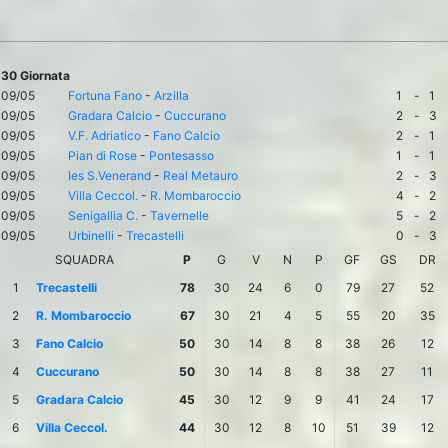
30 Giornata
09/05
Fortuna Fano
-
Arzilla
1
-
1
09/05
Gradara Calcio
-
Cuccurano
2
-
3
09/05
V.F. Adriatico
-
Fano Calcio
2
-
1
09/05
Pian di Rose
-
Pontesasso
1
-
1
09/05
Ies S.Venerand
-
Real Metauro
2
-
3
09/05
Villa Ceccol.
-
R. Mombaroccio
4
-
2
09/05
Senigallia C.
-
Tavernelle
5
-
2
09/05
Urbinelli
-
Trecastelli
0
-
3
SQUADRA
P
G
V
N
P
GF
GS
DR
1
Trecastelli
78
30
24
6
0
79
27
52
2
R. Mombaroccio
67
30
21
4
5
55
20
35
3
Fano Calcio
50
30
14
8
8
38
26
12
4
Cuccurano
50
30
14
8
8
38
27
11
5
Gradara Calcio
45
30
12
9
9
41
24
17
6
Villa Ceccol.
44
30
12
8
10
51
39
12