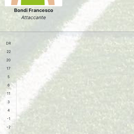
Bondi Francesco
Attaccante
DR
22
20
17
5
6
11
3
4
-1
-2