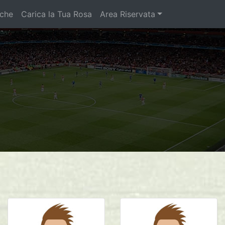
iche
Carica la Tua Rosa
Area Riservata