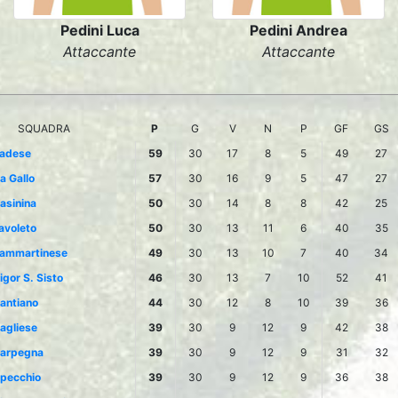
Pedini Luca
Pedini Andrea
Attaccante
Attaccante
SQUADRA
P
G
V
N
P
GF
GS
adese
59
30
17
8
5
49
27
a Gallo
57
30
16
9
5
47
27
asinina
50
30
14
8
8
42
25
avoleto
50
30
13
11
6
40
35
ammartinese
49
30
13
10
7
40
34
igor S. Sisto
46
30
13
7
10
52
41
antiano
44
30
12
8
10
39
36
agliese
39
30
9
12
9
42
38
arpegna
39
30
9
12
9
31
32
pecchio
39
30
9
12
9
36
38