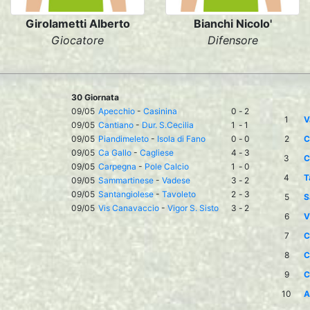
Girolametti Alberto
Bianchi Nicolo'
Giocatore
Difensore
30 Giornata
09/05
Apecchio
-
Casinina
0
-
2
1
V
09/05
Cantiano
-
Dur. S.Cecilia
1
-
1
09/05
Piandimeleto
-
Isola di Fano
0
-
0
2
C
09/05
Ca Gallo
-
Cagliese
4
-
3
3
C
09/05
Carpegna
-
Pole Calcio
1
-
0
4
T
09/05
Sammartinese
-
Vadese
3
-
2
09/05
Santangiolese
-
Tavoleto
2
-
3
5
S
09/05
Vis Canavaccio
-
Vigor S. Sisto
3
-
2
6
V
7
C
8
C
9
C
10
A