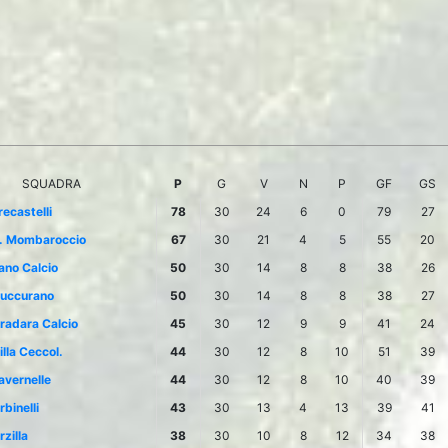
SQUADRA
P
G
V
N
P
GF
GS
recastelli
78
30
24
6
0
79
27
. Mombaroccio
67
30
21
4
5
55
20
ano Calcio
50
30
14
8
8
38
26
uccurano
50
30
14
8
8
38
27
radara Calcio
45
30
12
9
9
41
24
illa Ceccol.
44
30
12
8
10
51
39
avernelle
44
30
12
8
10
40
39
rbinelli
43
30
13
4
13
39
41
rzilla
38
30
10
8
12
34
38