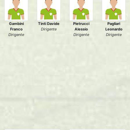
Gambini
Tinti Davide
Pietrucci
Pagliari
Franco
Dirigente
Alessio
Leonardo
Dirigente
Dirigente
Dirigente