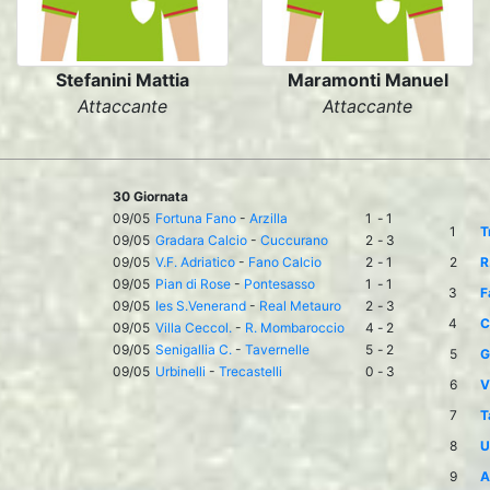
Stefanini Mattia
Maramonti Manuel
Attaccante
Attaccante
30 Giornata
09/05
Fortuna Fano
-
Arzilla
1
-
1
1
T
09/05
Gradara Calcio
-
Cuccurano
2
-
3
09/05
V.F. Adriatico
-
Fano Calcio
2
-
1
2
R
09/05
Pian di Rose
-
Pontesasso
1
-
1
3
F
09/05
Ies S.Venerand
-
Real Metauro
2
-
3
4
C
09/05
Villa Ceccol.
-
R. Mombaroccio
4
-
2
09/05
Senigallia C.
-
Tavernelle
5
-
2
5
G
09/05
Urbinelli
-
Trecastelli
0
-
3
6
V
7
T
8
U
9
A