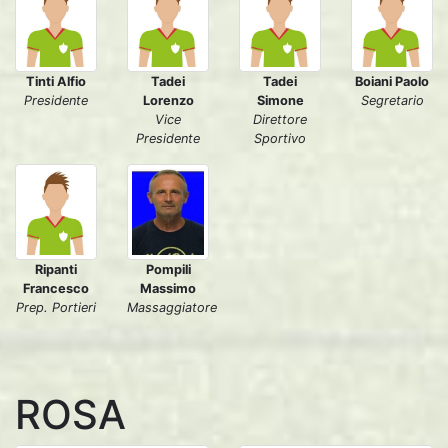
Tinti Alfio
Tadei
Tadei
Boiani Paolo
Presidente
Lorenzo
Simone
Segretario
Vice
Direttore
Presidente
Sportivo
Ripanti
Pompili
Francesco
Massimo
Prep. Portieri
Massaggiatore
ROSA