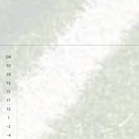
DR
52
35
12
11
17
12
1
-2
-4