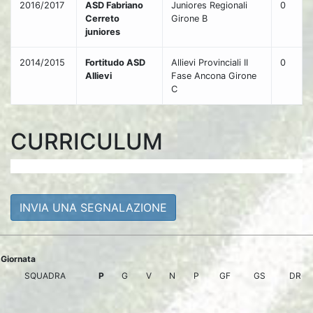
2016/2017
ASD Fabriano
Juniores Regionali
0
Cerreto
Girone B
juniores
2014/2015
Fortitudo ASD
Allievi Provinciali II
0
Allievi
Fase Ancona Girone
C
CURRICULUM
INVIA UNA SEGNALAZIONE
Giornata
SQUADRA
P
G
V
N
P
GF
GS
DR