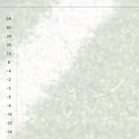
DR
60
29
25
13
8
-4
-2
-5
-5
-6
-16
-22
-14