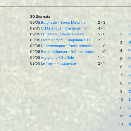
30 Giornata
09/05
Borghetto
-
Borgo Minonna
2
-
3
1
F
09/05
O. Marzocca
-
Castelbellino
4
-
1
09/05
FC Osimo
-
Castelleonese
5
-
0
2
B
09/05
Pietralacroce
-
Cingolana S.Fr
2
-
3
3
O
09/05
Cupramontana
-
Passatempese
1
-
0
4
P
09/05
BarbaraMonserr
-
R.Cameranese
1
-
0
09/05
Argignano
-
Staffolo
1
-
1
5
R
09/05
Le Torri
-
Filottranese
2
-
1
6
F
7
B
8
P
9
C
10
S
11
L
12
C
13
A