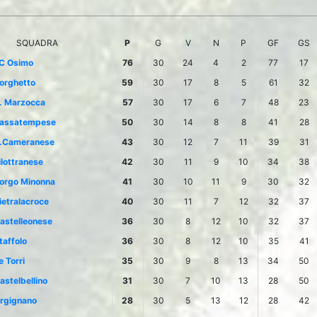
SQUADRA
P
G
V
N
P
GF
GS
C Osimo
76
30
24
4
2
77
17
orghetto
59
30
17
8
5
61
32
. Marzocca
57
30
17
6
7
48
23
assatempese
50
30
14
8
8
41
28
.Cameranese
43
30
12
7
11
39
31
ilottranese
42
30
11
9
10
34
38
orgo Minonna
41
30
10
11
9
30
32
ietralacroce
40
30
11
7
12
32
37
astelleonese
36
30
8
12
10
32
37
taffolo
36
30
8
12
10
35
41
e Torri
35
30
9
8
13
34
50
astelbellino
31
30
7
10
13
28
50
rgignano
28
30
5
13
12
28
42