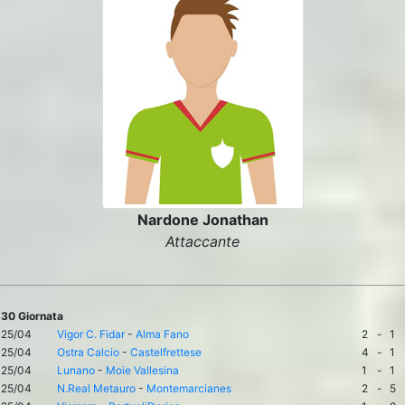
Nardone Jonathan
Attaccante
30 Giornata
25/04
Vigor C. Fidar
-
Alma Fano
2
-
1
25/04
Ostra Calcio
-
Castelfrettese
4
-
1
25/04
Lunano
-
Moie Vallesina
1
-
1
25/04
N.Real Metauro
-
Montemarcianes
2
-
5