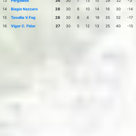
13
Pergolese
34
30
7
13
10
29
32
-3
14
Biagio Nazzaro
28
30
6
10
14
16
30
-14
15
Tavullia V.Fog
28
30
8
4
18
35
52
-17
16
Vigor C. Fidar
27
30
5
12
13
25
40
-15