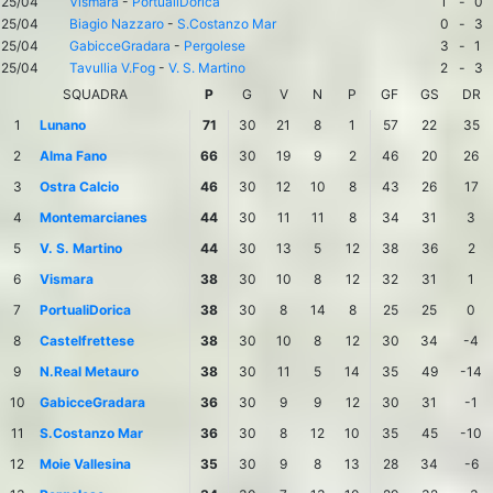
25/04
Vismara
-
PortualiDorica
1
-
0
25/04
Biagio Nazzaro
-
S.Costanzo Mar
0
-
3
25/04
GabicceGradara
-
Pergolese
3
-
1
25/04
Tavullia V.Fog
-
V. S. Martino
2
-
3
SQUADRA
P
G
V
N
P
GF
GS
DR
1
Lunano
71
30
21
8
1
57
22
35
2
Alma Fano
66
30
19
9
2
46
20
26
3
Ostra Calcio
46
30
12
10
8
43
26
17
4
Montemarcianes
44
30
11
11
8
34
31
3
5
V. S. Martino
44
30
13
5
12
38
36
2
6
Vismara
38
30
10
8
12
32
31
1
7
PortualiDorica
38
30
8
14
8
25
25
0
8
Castelfrettese
38
30
10
8
12
30
34
-4
9
N.Real Metauro
38
30
11
5
14
35
49
-14
10
GabicceGradara
36
30
9
9
12
30
31
-1
11
S.Costanzo Mar
36
30
8
12
10
35
45
-10
12
Moie Vallesina
35
30
9
8
13
28
34
-6