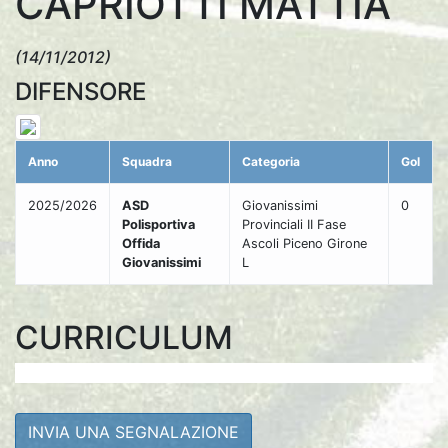
CAPRIOTTI MATTIA
(14/11/2012)
DIFENSORE
Anno
Squadra
Categoria
Gol
2025/2026
ASD
Giovanissimi
0
Polisportiva
Provinciali II Fase
Offida
Ascoli Piceno Girone
Giovanissimi
L
CURRICULUM
INVIA UNA SEGNALAZIONE