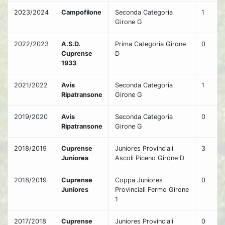
2023/2024
Campofilone
Seconda Categoria
1
Girone G
2022/2023
A.S.D.
Prima Categoria Girone
0
Cuprense
D
1933
2021/2022
Avis
Seconda Categoria
1
Ripatransone
Girone G
2019/2020
Avis
Seconda Categoria
0
Ripatransone
Girone G
2018/2019
Cuprense
Juniores Provinciali
3
Juniores
Ascoli Piceno Girone D
2018/2019
Cuprense
Coppa Juniores
0
Juniores
Provinciali Fermo Girone
1
2017/2018
Cuprense
Juniores Provinciali
0