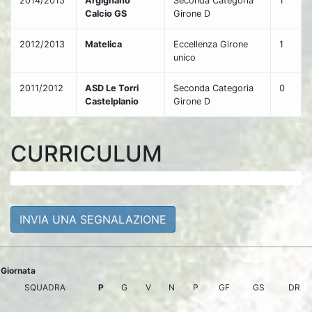
2014/2015
Argignano
Seconda Categoria
1
Calcio GS
Girone D
2012/2013
Matelica
Eccellenza Girone
1
unico
2011/2012
ASD Le Torri
Seconda Categoria
0
Castelplanio
Girone D
CURRICULUM
INVIA UNA SEGNALAZIONE
Giornata
SQUADRA
P
G
V
N
P
GF
GS
DR