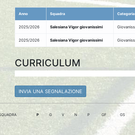
Anno
Squadra
Categoria
2025/2026
Salesiana Vigor giovanissimi
Giovaniss
2025/2026
Salesiana Vigor giovanissimi
Giovaniss
CURRICULUM
INVIA UNA SEGNALAZIONE
SQUADRA
P
G
V
N
P
GF
GS