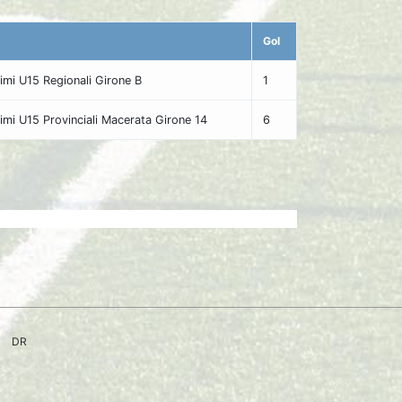
Gol
imi U15 Regionali Girone B
1
imi U15 Provinciali Macerata Girone 14
6
DR