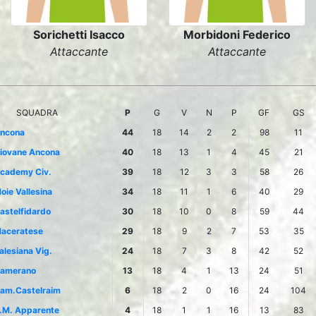
Sorichetti Isacco
Morbidoni Federico
Attaccante
Attaccante
SQUADRA
P
G
V
N
P
GF
GS
ncona
44
18
14
2
2
98
11
iovane Ancona
40
18
13
1
4
45
21
cademy Civ.
39
18
12
3
3
58
26
oie Vallesina
34
18
11
1
6
40
29
astelfidardo
30
18
10
0
8
59
44
aceratese
29
18
9
2
7
53
35
alesiana Vig.
24
18
7
3
8
42
52
amerano
13
18
4
1
13
24
51
am.Castelraim
6
18
2
0
16
24
104
.M. Apparente
4
18
1
1
16
13
83