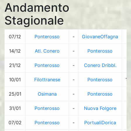
Andamento
Stagionale
07/12
Ponterosso
-
GiovaneOffagna
3
14/12
Atl. Conero
-
Ponterosso
2
21/12
Ponterosso
-
Conero Dribbl.
0
10/01
Filottranese
-
Ponterosso
10
25/01
Osimana
-
Ponterosso
8
31/01
Ponterosso
-
Nuova Folgore
1
07/02
Ponterosso
-
PortualiDorica
0