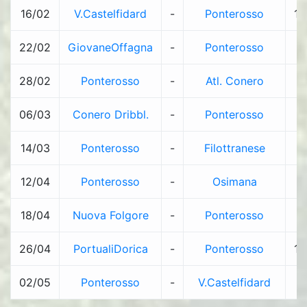
16/02
V.Castelfidard
-
Ponterosso
10
22/02
GiovaneOffagna
-
Ponterosso
0
28/02
Ponterosso
-
Atl. Conero
2
06/03
Conero Dribbl.
-
Ponterosso
7
14/03
Ponterosso
-
Filottranese
0
12/04
Ponterosso
-
Osimana
0
18/04
Nuova Folgore
-
Ponterosso
3
26/04
PortualiDorica
-
Ponterosso
12
02/05
Ponterosso
-
V.Castelfidard
0