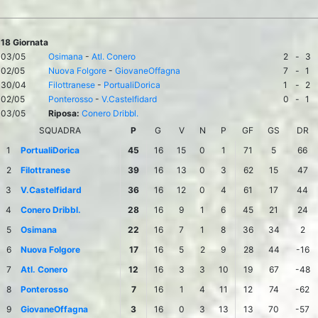
18 Giornata
03/05
Osimana
-
Atl. Conero
2
-
3
02/05
Nuova Folgore
-
GiovaneOffagna
7
-
1
30/04
Filottranese
-
PortualiDorica
1
-
2
02/05
Ponterosso
-
V.Castelfidard
0
-
1
03/05
Riposa:
Conero Dribbl.
SQUADRA
P
G
V
N
P
GF
GS
DR
1
PortualiDorica
45
16
15
0
1
71
5
66
2
Filottranese
39
16
13
0
3
62
15
47
3
V.Castelfidard
36
16
12
0
4
61
17
44
4
Conero Dribbl.
28
16
9
1
6
45
21
24
5
Osimana
22
16
7
1
8
36
34
2
6
Nuova Folgore
17
16
5
2
9
28
44
-16
7
Atl. Conero
12
16
3
3
10
19
67
-48
8
Ponterosso
7
16
1
4
11
12
74
-62
9
GiovaneOffagna
3
16
0
3
13
13
70
-57