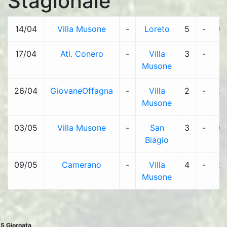
Stagionale
14/04
Villa Musone
-
Loreto
5
-
0
17/04
Atl. Conero
-
Villa
3
-
1
Musone
26/04
GiovaneOffagna
-
Villa
2
-
2
Musone
03/05
Villa Musone
-
San
3
-
0
Biagio
09/05
Camerano
-
Villa
4
-
2
Musone
5 Giornata