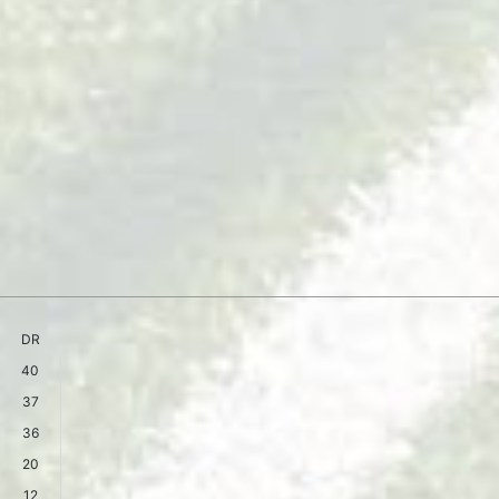
DR
40
37
36
20
12