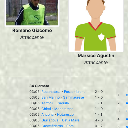
Romano Giacomo
Attaccante
Marsico Agustin
Attaccante
34 Giornata
03/05
Recanatese
-
Fossombrone
2
-
0
1
O
03/05
San Marino
-
Sammaurese
1
-
0
03/05
Termoli
-
L'Aquila
1
-
1
2
A
03/05
Chieti
-
Maceratese
1
-
0
3
T
03/05
Ancona
-
Notaresco
1
-
1
4
A
03/05
Giulianova
-
Ostia Mare
4
-
0
03/05
Castelfidardo
-
Sora
0
-
2
5
N