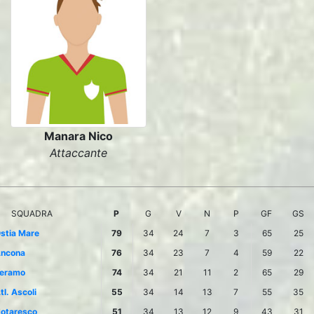
Manara Nico
Attaccante
SQUADRA
P
G
V
N
P
GF
GS
stia Mare
79
34
24
7
3
65
25
ncona
76
34
23
7
4
59
22
eramo
74
34
21
11
2
65
29
tl. Ascoli
55
34
14
13
7
55
35
otaresco
51
34
13
12
9
43
31