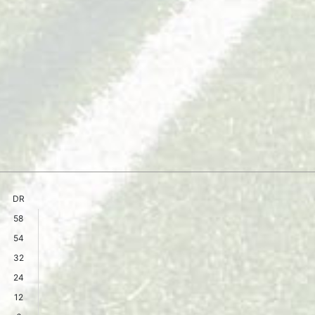
DR
58
54
32
24
12