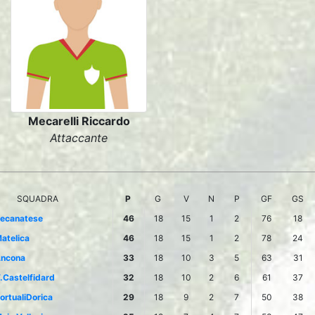
Mecarelli Riccardo
Attaccante
SQUADRA
P
G
V
N
P
GF
GS
ecanatese
46
18
15
1
2
76
18
atelica
46
18
15
1
2
78
24
ncona
33
18
10
3
5
63
31
.Castelfidard
32
18
10
2
6
61
37
ortualiDorica
29
18
9
2
7
50
38