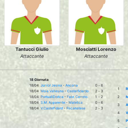
Tantucci Giulio
Mosciatti Lorenzo
Attaccante
Attaccante
18 Giornata
18/04
Junior Jesina
-
Ancona
0
-
6
1
R
18/04
Moie Vallesina
-
Castelfidardo
2
-
3
18/04
PortualiDorica
-
Fabr. Cerreto
1
-
2
2
M
18/04
S.M. Apparente
-
Matelica
0
-
6
3
A
18/04
V.Castelfidard
-
Recanatese
2
-
3
4
V
5
P