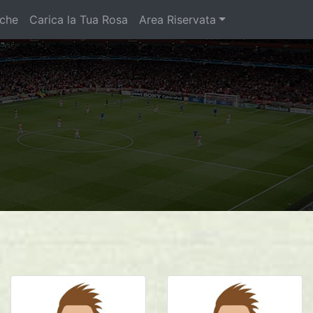
iche
Carica la Tua Rosa
Area Riservata