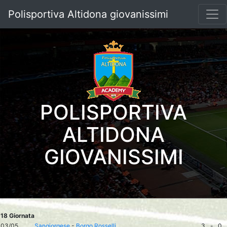
Polisportiva Altidona giovanissimi
POLISPORTIVA
ALTIDONA
GIOVANISSIMI
18 Giornata
03/05
Sangiorgese
-
Borgo Rosselli
3
-
0