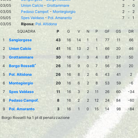
03/05
Union Calcio
-
Grottammare
2
-
0
03/05
Pedaso Campof.
-
Montegiorgio
2
-
2
05/05
Spes Valdaso
-
Pol. Amaranto
7
-
1
03/05
Riposa:
Pol. Altidona
SQUADRA
P
G
V
N
P
GF
GS
DR
1
Sangiorgese
43
16
14
1
1
77
11
66
2
Union Calcio
41
16
13
2
1
66
20
46
3
Grottammare
30
16
9
3
4
87
37
50
*
4
Borgo Rosselli
26
16
9
0
7
56
36
20
5
Pol. Altidona
26
16
8
2
6
43
41
2
6
Montegiorgio
20
16
6
2
8
53
59
-6
7
Spes Valdaso
11
16
3
2
11
26
60
-34
8
Pedaso Campof.
8
16
2
2
12
24
84
-60
9
Pol. Amaranto
3
16
1
0
15
14
98
-84
Borgo Rosselli ha 1 pt di penalizzazione