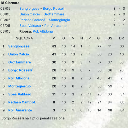
18 Giornata
03/05
Sangiorgese
-
Borgo Rosselli
3
-
0
03/05
Union Calcio
-
Grottammare
2
-
0
03/05
Pedaso Campof.
-
Montegiorgio
2
-
2
05/05
Spes Valdaso
-
Pol. Amaranto
7
-
1
03/05
Riposa:
Pol. Altidona
SQUADRA
P
G
V
N
P
GF
GS
DR
1
Sangiorgese
43
16
14
1
1
77
11
66
2
Union Calcio
41
16
13
2
1
66
20
46
3
Grottammare
30
16
9
3
4
87
37
50
*
4
Borgo Rosselli
26
16
9
0
7
56
36
20
5
Pol. Altidona
26
16
8
2
6
43
41
2
6
Montegiorgio
20
16
6
2
8
53
59
-6
7
Spes Valdaso
11
16
3
2
11
26
60
-34
8
Pedaso Campof.
8
16
2
2
12
24
84
-60
9
Pol. Amaranto
3
16
1
0
15
14
98
-84
Borgo Rosselli ha 1 pt di penalizzazione