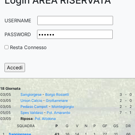
Login AREA RISERVATA
USERNAME
PASSWORD
Resta Connesso
18 Giornata
03/05
Sangiorgese
-
Borgo Rosselli
3
-
0
03/05
Union Calcio
-
Grottammare
2
-
0
03/05
Pedaso Campof.
-
Montegiorgio
2
-
2
05/05
Spes Valdaso
-
Pol. Amaranto
7
-
1
03/05
Riposa:
Pol. Altidona
SQUADRA
P
G
V
N
P
GF
GS
DR
1
Sangiorgese
43
16
14
1
1
77
11
66