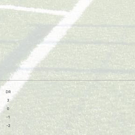
DR
3
0
-1
-2