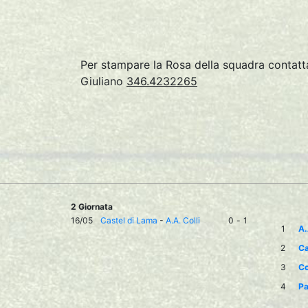
Per stampare la Rosa della squadra conta
Giuliano
346.4232265
2 Giornata
16/05
Castel di Lama
-
A.A. Colli
0
-
1
1
A.
2
Ca
3
C
4
Pa