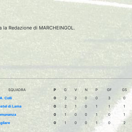
tta la Redazione di MARCHEINGOL.
SQUADRA
P
G
V
N
P
GF
GS
A. Colli
0
2
2
0
0
3
0
stel di Lama
0
2
1
0
1
1
1
omunanza
0
1
0
0
1
0
1
gliare
0
1
0
0
1
0
2