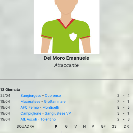
Del Moro Emanuele
Attaccante
18 Giornata
22/04
Sangiorgese
-
Cuprense
2
-
4
18/04
Maceratese
-
Grottammare
7
-
1
19/04
AFC Fermo
-
Monticelli
8
-
5
19/04
Campiglione
-
Sangiustese VP
3
-
1
19/04
Atl. Ascoli
-
Tolentino
2
-
3
SQUADRA
P
G
V
N
P
GF
GS
DR