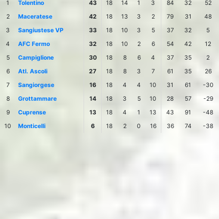
1
Tolentino
43
18
14
1
3
84
32
52
2
Maceratese
42
18
13
3
2
79
31
48
3
Sangiustese VP
33
18
10
3
5
37
32
5
4
AFC Fermo
32
18
10
2
6
54
42
12
5
Campiglione
30
18
8
6
4
37
35
2
6
Atl. Ascoli
27
18
8
3
7
61
35
26
7
Sangiorgese
16
18
4
4
10
31
61
-30
8
Grottammare
14
18
3
5
10
28
57
-29
9
Cuprense
13
18
4
1
13
43
91
-48
10
Monticelli
6
18
2
0
16
36
74
-38