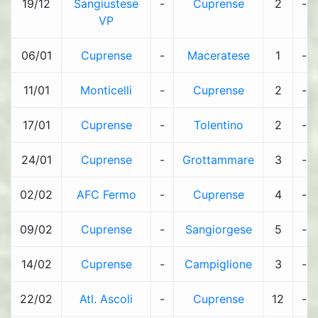
19/12
Sangiustese
-
Cuprense
2
-
VP
06/01
Cuprense
-
Maceratese
1
-
11/01
Monticelli
-
Cuprense
2
-
17/01
Cuprense
-
Tolentino
2
-
24/01
Cuprense
-
Grottammare
3
-
02/02
AFC Fermo
-
Cuprense
4
-
09/02
Cuprense
-
Sangiorgese
5
-
14/02
Cuprense
-
Campiglione
3
-
22/02
Atl. Ascoli
-
Cuprense
12
-