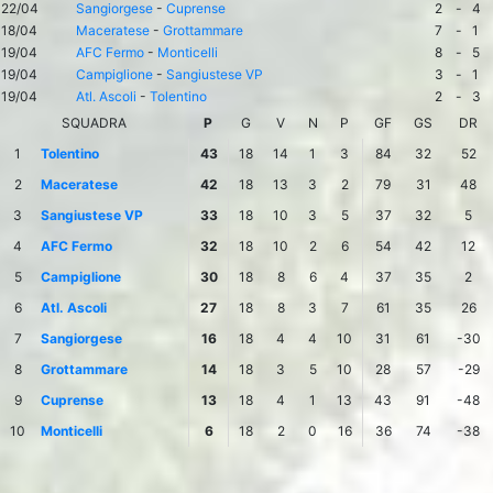
22/04
Sangiorgese
-
Cuprense
2
-
4
18/04
Maceratese
-
Grottammare
7
-
1
19/04
AFC Fermo
-
Monticelli
8
-
5
19/04
Campiglione
-
Sangiustese VP
3
-
1
19/04
Atl. Ascoli
-
Tolentino
2
-
3
SQUADRA
P
G
V
N
P
GF
GS
DR
1
Tolentino
43
18
14
1
3
84
32
52
2
Maceratese
42
18
13
3
2
79
31
48
3
Sangiustese VP
33
18
10
3
5
37
32
5
4
AFC Fermo
32
18
10
2
6
54
42
12
5
Campiglione
30
18
8
6
4
37
35
2
6
Atl. Ascoli
27
18
8
3
7
61
35
26
7
Sangiorgese
16
18
4
4
10
31
61
-30
8
Grottammare
14
18
3
5
10
28
57
-29
9
Cuprense
13
18
4
1
13
43
91
-48
10
Monticelli
6
18
2
0
16
36
74
-38