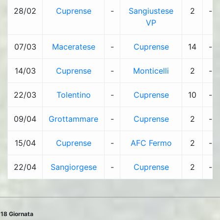
28/02
Cuprense
-
Sangiustese
2
-
VP
07/03
Maceratese
-
Cuprense
14
-
14/03
Cuprense
-
Monticelli
2
-
22/03
Tolentino
-
Cuprense
10
-
09/04
Grottammare
-
Cuprense
2
-
15/04
Cuprense
-
AFC Fermo
2
-
22/04
Sangiorgese
-
Cuprense
2
-
18 Giornata