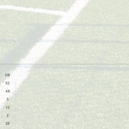
DR
52
48
5
12
2
26