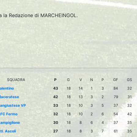
tta la Redazione di MARCHEINGOL.
SQUADRA
P
G
V
N
P
GF
GS
olentino
43
18
14
1
3
84
32
aceratese
42
18
13
3
2
79
31
angiustese VP
33
18
10
3
5
37
32
FC Fermo
32
18
10
2
6
54
42
ampiglione
30
18
8
6
4
37
35
tl. Ascoli
27
18
8
3
7
61
35