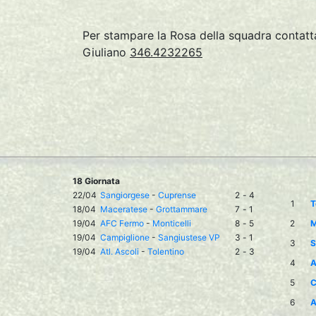
Per stampare la Rosa della squadra conta
Giuliano
346.4232265
18 Giornata
22/04
Sangiorgese
-
Cuprense
2
-
4
1
T
18/04
Maceratese
-
Grottammare
7
-
1
19/04
AFC Fermo
-
Monticelli
8
-
5
2
M
19/04
Campiglione
-
Sangiustese VP
3
-
1
3
S
19/04
Atl. Ascoli
-
Tolentino
2
-
3
4
A
5
C
6
A