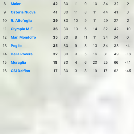
8
Maior
42
30
11
9
10
34
32
2
9
Osteria Nuova
41
30
11
8
11
44
41
3
10
R. Altofoglia
39
30
10
9
11
29
27
2
11
Olympia M.F.
36
30
10
6
14
32
42
-10
12
Mar. Mondolfo
35
30
8
11
11
34
34
0
13
Peglio
35
30
9
8
13
34
38
-4
14
Della Rovere
32
30
9
5
16
31
49
-18
15
Muraglia
18
30
4
6
20
25
66
-41
16
CSI Delfino
17
30
3
8
19
17
62
-45