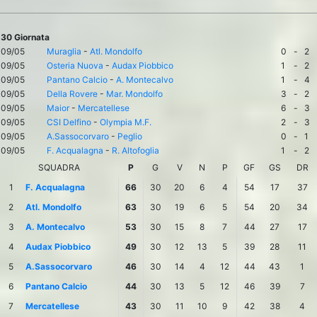
30 Giornata
09/05
Muraglia
-
Atl. Mondolfo
0
-
2
09/05
Osteria Nuova
-
Audax Piobbico
1
-
2
09/05
Pantano Calcio
-
A. Montecalvo
1
-
4
09/05
Della Rovere
-
Mar. Mondolfo
3
-
2
09/05
Maior
-
Mercatellese
6
-
3
09/05
CSI Delfino
-
Olympia M.F.
2
-
3
09/05
A.Sassocorvaro
-
Peglio
0
-
1
09/05
F. Acqualagna
-
R. Altofoglia
1
-
2
SQUADRA
P
G
V
N
P
GF
GS
DR
1
F. Acqualagna
66
30
20
6
4
54
17
37
2
Atl. Mondolfo
63
30
19
6
5
54
20
34
3
A. Montecalvo
53
30
15
8
7
44
27
17
4
Audax Piobbico
49
30
12
13
5
39
28
11
5
A.Sassocorvaro
46
30
14
4
12
44
43
1
6
Pantano Calcio
44
30
13
5
12
46
39
7
7
Mercatellese
43
30
11
10
9
42
38
4