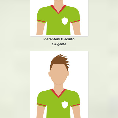
Pierantoni Giacinto
Dirigente