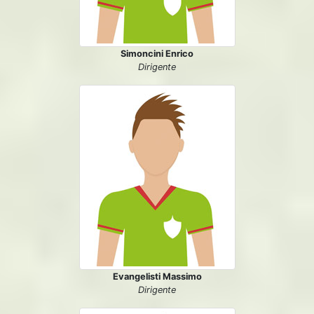
Simoncini Enrico
Dirigente
Evangelisti Massimo
Dirigente