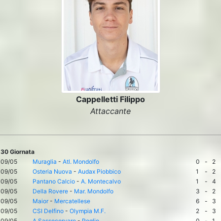
Cappelletti Filippo
Attaccante
30 Giornata
09/05
Muraglia
-
Atl. Mondolfo
0
-
2
09/05
Osteria Nuova
-
Audax Piobbico
1
-
2
09/05
Pantano Calcio
-
A. Montecalvo
1
-
4
09/05
Della Rovere
-
Mar. Mondolfo
3
-
2
09/05
Maior
-
Mercatellese
6
-
3
09/05
CSI Delfino
-
Olympia M.F.
2
-
3
09/05
A.Sassocorvaro
-
Peglio
0
-
1