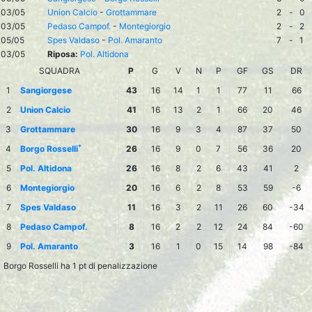
03/05
Union Calcio
-
Grottammare
2
-
0
03/05
Pedaso Campof.
-
Montegiorgio
2
-
2
05/05
Spes Valdaso
-
Pol. Amaranto
7
-
1
03/05
Riposa:
Pol. Altidona
SQUADRA
P
G
V
N
P
GF
GS
DR
1
Sangiorgese
43
16
14
1
1
77
11
66
2
Union Calcio
41
16
13
2
1
66
20
46
3
Grottammare
30
16
9
3
4
87
37
50
*
4
Borgo Rosselli
26
16
9
0
7
56
36
20
5
Pol. Altidona
26
16
8
2
6
43
41
2
6
Montegiorgio
20
16
6
2
8
53
59
-6
7
Spes Valdaso
11
16
3
2
11
26
60
-34
8
Pedaso Campof.
8
16
2
2
12
24
84
-60
9
Pol. Amaranto
3
16
1
0
15
14
98
-84
Borgo Rosselli ha 1 pt di penalizzazione