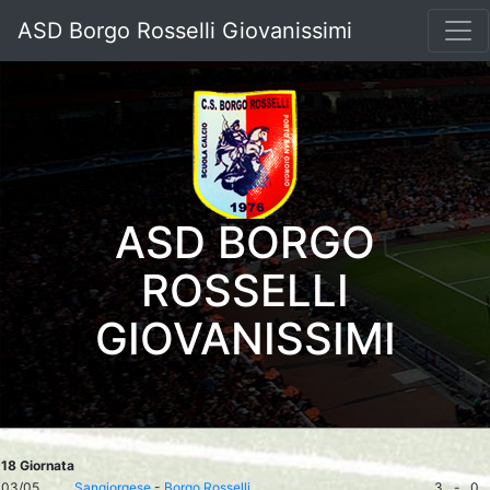
ASD Borgo Rosselli Giovanissimi
ASD BORGO
ROSSELLI
GIOVANISSIMI
18 Giornata
03/05
Sangiorgese
-
Borgo Rosselli
3
-
0