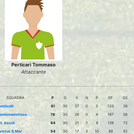
Perticari Tommaso
Attaccante
SQUADRA
P
G
V
N
P
GF
GS
nticelli
81
30
27
0
3
133
26
ambenedettese
78
30
26
0
4
167
26
l. Ascoli
64
30
21
1
8
126
72
nvictus S.Mar
54
30
17
3
10
69
62