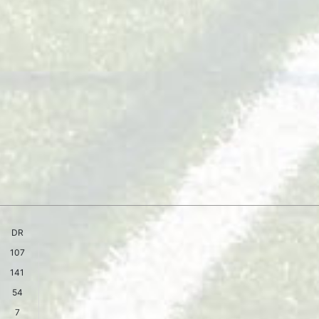
DR
107
141
54
7