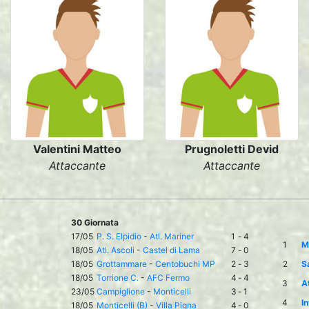
Valentini Matteo
Prugnoletti Devid
Attaccante
Attaccante
30 Giornata
17/05
P. S. Elpidio
-
Atl. Mariner
1
-
4
1
Mo
18/05
Atl. Ascoli
-
Castel di Lama
7
-
0
18/05
Grottammare
-
Centobuchi MP
2
-
3
2
S
18/05
Torrione C.
-
AFC Fermo
4
-
4
3
At
23/05
Campiglione
-
Monticelli
3
-
1
4
I
18/05
Monticelli (B)
-
Villa Pigna
4
-
0