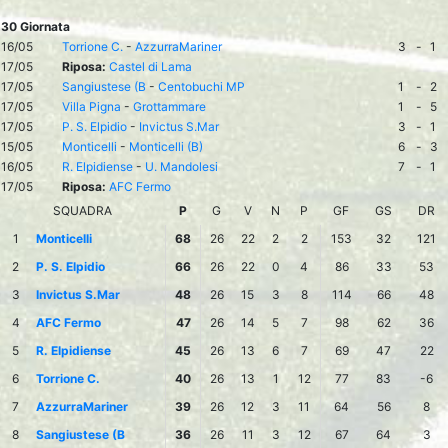
30 Giornata
16/05
Torrione C.
-
AzzurraMariner
3
-
1
17/05
Riposa:
Castel di Lama
17/05
Sangiustese (B
-
Centobuchi MP
1
-
2
17/05
Villa Pigna
-
Grottammare
1
-
5
17/05
P. S. Elpidio
-
Invictus S.Mar
3
-
1
15/05
Monticelli
-
Monticelli (B)
6
-
3
16/05
R. Elpidiense
-
U. Mandolesi
7
-
1
17/05
Riposa:
AFC Fermo
SQUADRA
P
G
V
N
P
GF
GS
DR
1
Monticelli
68
26
22
2
2
153
32
121
2
P. S. Elpidio
66
26
22
0
4
86
33
53
3
Invictus S.Mar
48
26
15
3
8
114
66
48
4
AFC Fermo
47
26
14
5
7
98
62
36
5
R. Elpidiense
45
26
13
6
7
69
47
22
6
Torrione C.
40
26
13
1
12
77
83
-6
7
AzzurraMariner
39
26
12
3
11
64
56
8
8
Sangiustese (B
36
26
11
3
12
67
64
3