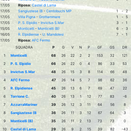
17/05
Riposa:
Castel di Lama
17/05
Sangiustese (B
-
Centobuchi MP
1
-
2
17/05
Villa Pigna
-
Grottammare
1
-
5
17/05
P. S. Elpidio
-
Invictus S.Mar
3
-
1
15/05
Monticelli
-
Monticelli (B)
6
-
3
16/05
R. Elpidiense
-
U. Mandolesi
7
-
1
17/05
Riposa:
AFC Fermo
SQUADRA
P
G
V
N
P
GF
GS
DR
1
Monticelli
68
26
22
2
2
153
32
121
2
P. S. Elpidio
66
26
22
0
4
86
33
53
3
Invictus S.Mar
48
26
15
3
8
114
66
48
4
AFC Fermo
47
26
14
5
7
98
62
36
5
R. Elpidiense
45
26
13
6
7
69
47
22
6
Torrione C.
40
26
13
1
12
77
83
-6
7
AzzurraMariner
39
26
12
3
11
64
56
8
8
Sangiustese (B
36
26
11
3
12
67
64
3
9
Monticelli (B)
35
26
11
2
13
73
73
0
10
Castel di Lama
29
26
9
2
15
39
82
-43