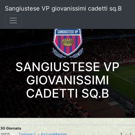
Sangiustese VP giovanissimi cadetti sq.B
SANGIUSTESE VP
GIOVANISSIMI
CADETTI SQ.B
30 Giornata
16/05
Torrione C.
-
AzzurraMariner
3
-
1