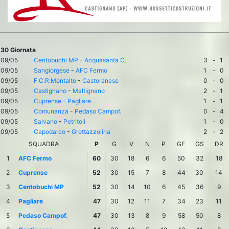
30 Giornata
09/05
Centobuchi MP
-
Acquasanta C.
3
-
1
09/05
Sangiorgese
-
AFC Fermo
1
-
0
09/05
F.C.R.Montalto
-
Castoranese
0
-
0
09/05
Castignano
-
Maltignano
2
-
1
09/05
Cuprense
-
Pagliare
1
-
1
09/05
Comunanza
-
Pedaso Campof.
0
-
4
09/05
Salvano
-
Petritoli
1
-
0
09/05
Capodarco
-
Grottazzolina
2
-
2
SQUADRA
P
G
V
N
P
GF
GS
DR
1
AFC Fermo
60
30
18
6
6
50
32
18
2
Cuprense
52
30
15
7
8
44
30
14
3
Centobuchi MP
52
30
14
10
6
45
36
9
4
Pagliare
47
30
12
11
7
34
23
11
5
Pedaso Campof.
47
30
13
8
9
58
50
8