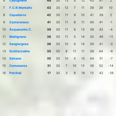
6
Castignano
44
30
13
5
12
43
41
2
7
F.C.R.Montalto
43
30
12
7
11
39
29
10
8
Capodarco
42
30
11
9
10
41
39
2
9
Castoranese
41
30
11
8
11
40
41
-1
10
Acquasanta C.
39
30
11
6
13
38
42
-4
11
Maltignano
38
30
11
5
14
35
46
-11
12
Sangiorgese
36
30
10
6
14
39
41
-2
13
Grottazzolina
35
30
8
11
11
38
44
-6
14
Salvano
35
30
10
5
15
44
51
-7
15
Comunanza
31
30
7
10
13
38
52
-14
16
Petritoli
17
30
3
8
19
13
42
-29