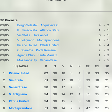
30 Giornata
09/05
Borgo Solesta'
-
Acquaviva C.
4
-
2
09/05
P. Immacolata
-
Atletico GMD
1
-
1
09/05
Vis Stella
-
Jrvs Ascoli
6
-
1
09/05
V. Folignano
-
Monteprandone
1
-
1
09/05
Piceno United
-
Offida United
4
-
4
09/05
O. Spinetoli
-
Porta Romana
2
-
3
09/05
Agraria Club
-
Santa Maria T.
1
-
3
09/05
Mozzano City
-
Venarottese
2
-
5
SQUADRA
P
G
V
N
P
GF
GS
DR
1
Piceno United
62
30
18
8
4
68
33
35
2
Vis Stella
61
30
17
10
3
39
18
21
3
Venarottese
58
30
17
7
6
62
36
26
4
V. Folignano
54
30
14
12
4
61
35
26
5
Offida United
54
30
15
9
6
50
29
21
6
Monteprandone
51
30
14
9
7
47
27
20