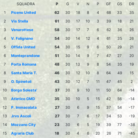
SQUADRA
P
G
V
N
P
GF
GS
DR
1
Piceno United
62
30
18
8
4
68
33
35
2
Vis Stella
61
30
17
10
3
39
18
21
3
Venarottese
58
30
17
7
6
62
36
26
4
V. Folignano
54
30
14
12
4
61
35
26
5
Offida United
54
30
15
9
6
50
29
21
6
Monteprandone
51
30
14
9
7
47
27
20
7
Porta Romana
48
30
13
9
8
54
35
19
8
Santa Maria T.
46
30
12
10
8
64
49
15
9
O. Spinetoli
43
30
12
7
11
47
45
2
10
Borgo Solesta'
37
30
9
10
11
50
64
-14
11
Atletico GMD
35
30
10
5
15
42
56
-14
12
P. Immacolata
27
30
6
9
15
37
54
-17
13
Jrvs Ascoli
27
30
7
6
17
34
53
-19
14
Mozzano City
23
30
6
5
19
39
77
-38
15
Agraria Club
18
30
4
6
20
26
71
-45