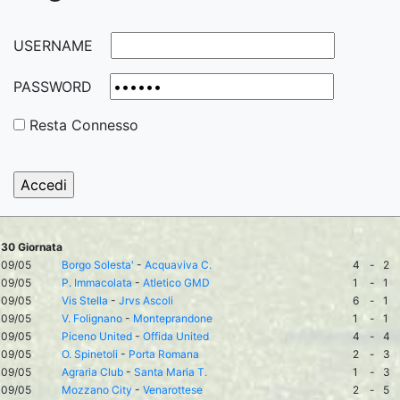
USERNAME
PASSWORD
Resta Connesso
30 Giornata
09/05
Borgo Solesta'
-
Acquaviva C.
4
-
2
09/05
P. Immacolata
-
Atletico GMD
1
-
1
09/05
Vis Stella
-
Jrvs Ascoli
6
-
1
09/05
V. Folignano
-
Monteprandone
1
-
1
09/05
Piceno United
-
Offida United
4
-
4
09/05
O. Spinetoli
-
Porta Romana
2
-
3
09/05
Agraria Club
-
Santa Maria T.
1
-
3
09/05
Mozzano City
-
Venarottese
2
-
5