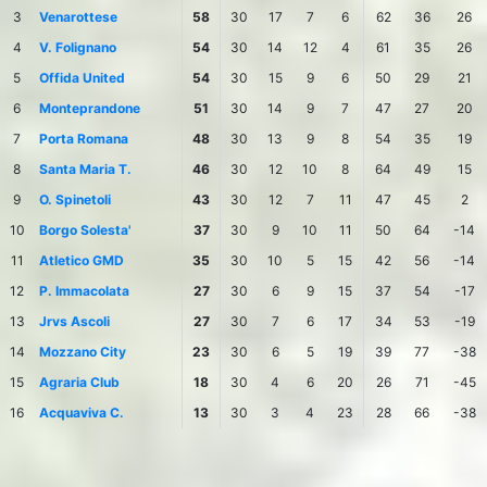
3
Venarottese
58
30
17
7
6
62
36
26
4
V. Folignano
54
30
14
12
4
61
35
26
5
Offida United
54
30
15
9
6
50
29
21
6
Monteprandone
51
30
14
9
7
47
27
20
7
Porta Romana
48
30
13
9
8
54
35
19
8
Santa Maria T.
46
30
12
10
8
64
49
15
9
O. Spinetoli
43
30
12
7
11
47
45
2
10
Borgo Solesta'
37
30
9
10
11
50
64
-14
11
Atletico GMD
35
30
10
5
15
42
56
-14
12
P. Immacolata
27
30
6
9
15
37
54
-17
13
Jrvs Ascoli
27
30
7
6
17
34
53
-19
14
Mozzano City
23
30
6
5
19
39
77
-38
15
Agraria Club
18
30
4
6
20
26
71
-45
16
Acquaviva C.
13
30
3
4
23
28
66
-38