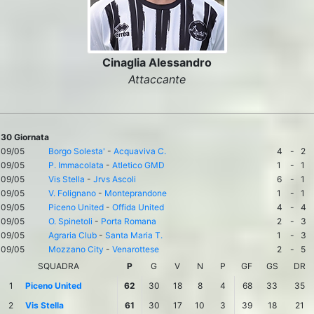
Cinaglia Alessandro
Attaccante
30 Giornata
09/05
Borgo Solesta'
-
Acquaviva C.
4
-
2
09/05
P. Immacolata
-
Atletico GMD
1
-
1
09/05
Vis Stella
-
Jrvs Ascoli
6
-
1
09/05
V. Folignano
-
Monteprandone
1
-
1
09/05
Piceno United
-
Offida United
4
-
4
09/05
O. Spinetoli
-
Porta Romana
2
-
3
09/05
Agraria Club
-
Santa Maria T.
1
-
3
09/05
Mozzano City
-
Venarottese
2
-
5
SQUADRA
P
G
V
N
P
GF
GS
DR
1
Piceno United
62
30
18
8
4
68
33
35
2
Vis Stella
61
30
17
10
3
39
18
21