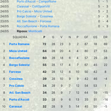
24/05
Porto d'Ascoli
-
Campofilone
1
-
1
24/05
Carassai
-
ColliSportVill
5
-
3
24/05
Pro Calcio
-
Micio United
5
-
2
24/05
Borgo Solesta'
-
Cossinea
5
-
3
23/05
Atl. San Beach
-
Forcese
0
-
4
24/05
Roccafluvione
-
Porta Romana
0
-
3
24/05
Riposa:
Monticelli
SQUADRA
P
G
V
N
P
GF
GS
DR
1
Porta Romana
72
28
23
3
2
87
18
69
2
Micio United
64
28
20
4
4
80
27
53
3
Roccafluvione
60
28
18
6
4
57
29
28
4
Borgo Solesta'
55
28
17
4
7
67
45
22
5
Forcese
42
28
12
6
10
50
42
8
6
Cossinea
39
28
10
9
9
42
46
-4
7
Pro Calcio
34
28
9
7
12
54
53
1
8
Atl. San Beach
34
28
9
7
12
44
59
-15
9
Porto d'Ascoli
33
28
9
6
13
35
51
-16
10
Carassai
32
28
9
5
14
45
50
-5