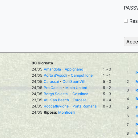
PASS
Res
30 Giornata
24/05
Amandola
-
Appignano
1
-
0
1
P
24/05
Porto d'Ascoli
-
Campofilone
1
-
1
24/05
Carassai
-
ColliSportVill
5
-
3
2
M
24/05
Pro Calcio
-
Micio United
5
-
2
3
R
24/05
Borgo Solesta'
-
Cossinea
5
-
3
4
B
23/05
Atl. San Beach
-
Forcese
0
-
4
24/05
Roccafluvione
-
Porta Romana
0
-
3
5
F
24/05
Riposa:
Monticelli
6
C
7
P
8
A