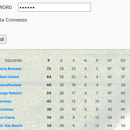
WORD
ta Connesso
SQUADRA
P
G
V
N
P
GF
GS
orta Romana
72
28
23
3
2
87
18
icio United
64
28
20
4
4
80
27
occafluvione
60
28
18
6
4
57
29
orgo Solesta'
55
28
17
4
7
67
45
orcese
42
28
12
6
10
50
42
ossinea
39
28
10
9
9
42
46
ro Calcio
34
28
9
7
12
54
53
tl. San Beach
34
28
9
7
12
44
59