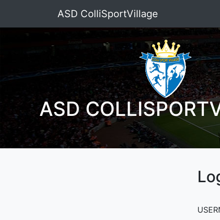
ASD ColliSportVillage
ASD COLLISPORTV
Lo
USER