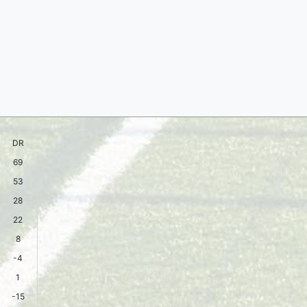
DR
69
53
28
22
8
-4
1
-15