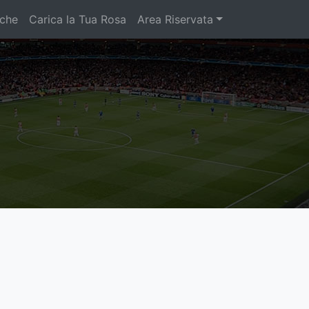
iche
Carica la Tua Rosa
Area Riservata