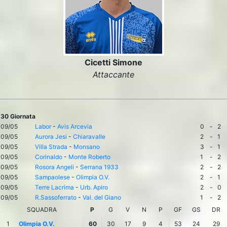
Cicetti Simone
Attaccante
30 Giornata
09/05
Labor
-
Avis Arcevia
0
-
2
09/05
Aurora Jesi
-
Chiaravalle
2
-
1
09/05
Villa Strada
-
Monsano
3
-
1
09/05
Corinaldo
-
Monte Roberto
1
-
2
09/05
Rosora Angeli
-
Serrana 1933
2
-
2
09/05
Sampaolese
-
Olimpia O.V.
2
-
1
09/05
Terre Lacrima
-
Urb. Apiro
2
-
0
09/05
R.Sassoferrato
-
Val. del Giano
1
-
2
SQUADRA
P
G
V
N
P
GF
GS
DR
1
Olimpia O.V.
60
30
17
9
4
53
24
29