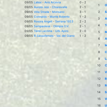
09/05
Labor
-
Avis Arcevia
0
-
2
1
O
09/05
Aurora Jesi
-
Chiaravalle
2
-
1
09/05
Villa Strada
-
Monsano
3
-
1
2
S
09/05
Corinaldo
-
Monte Roberto
1
-
2
3
A
09/05
Rosora Angeli
-
Serrana 1933
2
-
2
4
T
09/05
Sampaolese
-
Olimpia O.V.
2
-
1
09/05
Terre Lacrima
-
Urb. Apiro
2
-
0
5
M
09/05
R.Sassoferrato
-
Val. del Giano
1
-
2
6
A
7
M
8
C
9
L
10
C
11
V
12
R
13
R
14
S
15
V
16
U