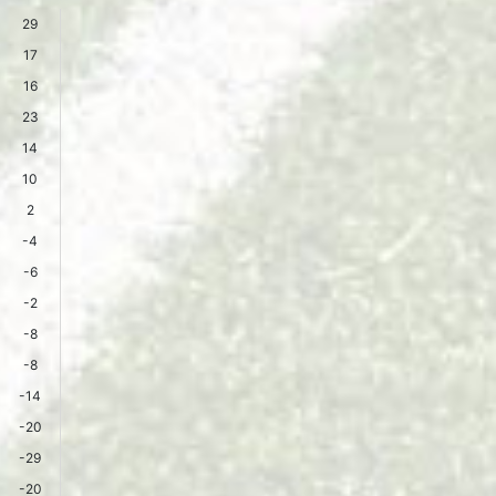
29
17
16
23
14
10
2
-4
-6
-2
-8
-8
-14
-20
-29
-20