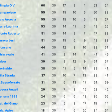
limpia O.V.
60
30
17
9
4
53
24
ampaolese
55
30
15
10
5
50
33
vis Arcevia
55
30
15
10
5
43
27
erre Lacrima
53
30
14
11
5
49
26
onte Roberto
51
30
14
9
7
47
33
urora Jesi
51
30
15
6
9
43
33
onsano
44
30
12
8
10
33
31
hiaravalle
41
30
9
14
7
41
45
abor
39
30
9
12
9
31
37
orinaldo
38
30
11
5
14
39
41
illa Strada
37
30
10
7
13
33
41
.Sassoferrato
31
30
6
13
11
31
39
osora Angeli
29
30
7
8
15
28
42
errana 1933
24
30
6
6
18
36
56
al. del Giano
23
30
5
8
17
15
44
rb. Apiro
18
30
4
6
20
34
54