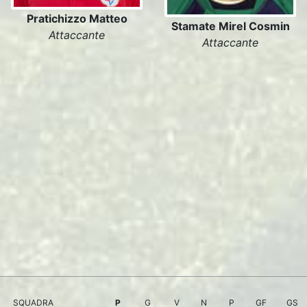
Pratichizzo Matteo
Stamate Mirel Cosmin
Attaccante
Attaccante
SQUADRA
P
G
V
N
P
GF
GS