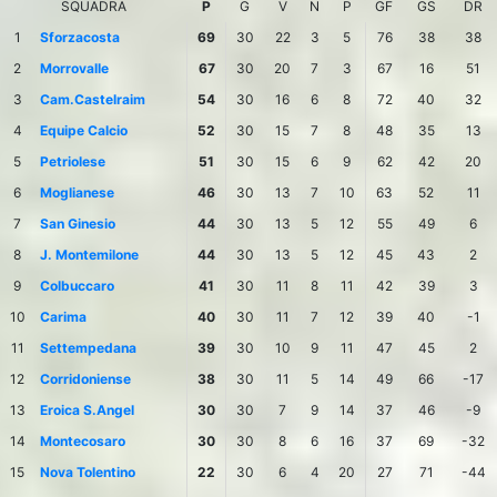
SQUADRA
P
G
V
N
P
GF
GS
DR
1
Sforzacosta
69
30
22
3
5
76
38
38
2
Morrovalle
67
30
20
7
3
67
16
51
3
Cam.Castelraim
54
30
16
6
8
72
40
32
4
Equipe Calcio
52
30
15
7
8
48
35
13
5
Petriolese
51
30
15
6
9
62
42
20
6
Moglianese
46
30
13
7
10
63
52
11
7
San Ginesio
44
30
13
5
12
55
49
6
8
J. Montemilone
44
30
13
5
12
45
43
2
9
Colbuccaro
41
30
11
8
11
42
39
3
10
Carima
40
30
11
7
12
39
40
-1
11
Settempedana
39
30
10
9
11
47
45
2
12
Corridoniense
38
30
11
5
14
49
66
-17
13
Eroica S.Angel
30
30
7
9
14
37
46
-9
14
Montecosaro
30
30
8
6
16
37
69
-32
15
Nova Tolentino
22
30
6
4
20
27
71
-44