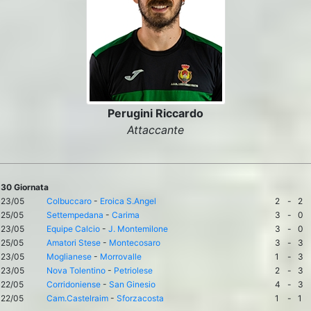
Perugini Riccardo
Attaccante
30 Giornata
23/05
Colbuccaro
-
Eroica S.Angel
2
-
2
25/05
Settempedana
-
Carima
3
-
0
23/05
Equipe Calcio
-
J. Montemilone
3
-
0
25/05
Amatori Stese
-
Montecosaro
3
-
3
23/05
Moglianese
-
Morrovalle
1
-
3
23/05
Nova Tolentino
-
Petriolese
2
-
3
22/05
Corridoniense
-
San Ginesio
4
-
3
22/05
Cam.Castelraim
-
Sforzacosta
1
-
1