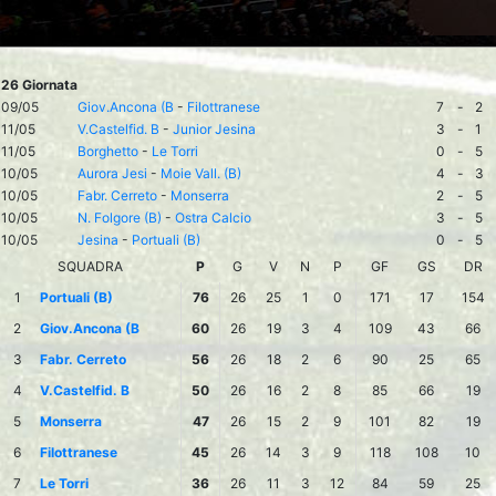
26 Giornata
09/05
Giov.Ancona (B
-
Filottranese
7
-
2
11/05
V.Castelfid. B
-
Junior Jesina
3
-
1
11/05
Borghetto
-
Le Torri
0
-
5
10/05
Aurora Jesi
-
Moie Vall. (B)
4
-
3
10/05
Fabr. Cerreto
-
Monserra
2
-
5
10/05
N. Folgore (B)
-
Ostra Calcio
3
-
5
10/05
Jesina
-
Portuali (B)
0
-
5
SQUADRA
P
G
V
N
P
GF
GS
DR
1
Portuali (B)
76
26
25
1
0
171
17
154
2
Giov.Ancona (B
60
26
19
3
4
109
43
66
3
Fabr. Cerreto
56
26
18
2
6
90
25
65
4
V.Castelfid. B
50
26
16
2
8
85
66
19
5
Monserra
47
26
15
2
9
101
82
19
6
Filottranese
45
26
14
3
9
118
108
10
7
Le Torri
36
26
11
3
12
84
59
25