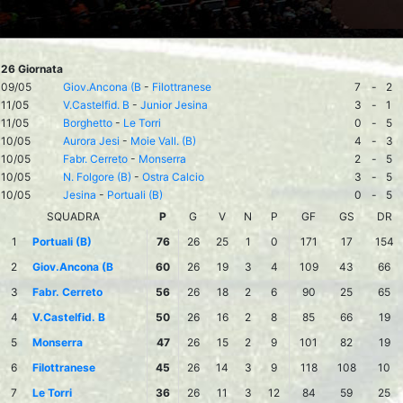
26 Giornata
09/05
Giov.Ancona (B
-
Filottranese
7
-
2
11/05
V.Castelfid. B
-
Junior Jesina
3
-
1
11/05
Borghetto
-
Le Torri
0
-
5
10/05
Aurora Jesi
-
Moie Vall. (B)
4
-
3
10/05
Fabr. Cerreto
-
Monserra
2
-
5
10/05
N. Folgore (B)
-
Ostra Calcio
3
-
5
10/05
Jesina
-
Portuali (B)
0
-
5
SQUADRA
P
G
V
N
P
GF
GS
DR
1
Portuali (B)
76
26
25
1
0
171
17
154
2
Giov.Ancona (B
60
26
19
3
4
109
43
66
3
Fabr. Cerreto
56
26
18
2
6
90
25
65
4
V.Castelfid. B
50
26
16
2
8
85
66
19
5
Monserra
47
26
15
2
9
101
82
19
6
Filottranese
45
26
14
3
9
118
108
10
7
Le Torri
36
26
11
3
12
84
59
25