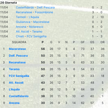
26 Giornata
11/04
Castelfidardo
-
Delf. Pescara
0
-
2
11/04
Recanatese
-
Fossombrone
3
-
0
11/04
Termoli
-
L'Aquila
2
-
10
11/04
Giulianova
-
Maceratese
0
-
2
11/04
Ancona
-
Notaresco
6
-
0
11/04
Atl. Ascoli
-
Teramo
1
-
1
11/04
Chieti
-
FCV Senigallia
1
-
3
SQUADRA
P
G
V
N
P
GF
GS
DR
1
Maceratese
56
26
17
5
4
73
37
36
2
Delf. Pescara
50
25
15
5
5
71
36
35
3
Recanatese
50
26
15
5
6
63
33
30
4
Teramo
50
26
15
5
6
54
33
21
5
FCV Senigallia
47
26
15
2
9
51
33
18
6
Atl. Ascoli
43
26
12
7
7
53
48
5
7
L'Aquila
41
26
12
5
9
64
59
5
8
Castelfidardo
38
26
11
5
10
41
40
1
9
Ancona
30
26
9
3
14
62
57
5