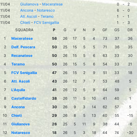
11/04
Giulianova
-
Maceratese
0
-
2
11/04
Ancona
-
Notaresco
6
-
0
11/04
Atl. Ascoli
-
Teramo
1
-
1
11/04
Chieti
-
FCV Senigallia
1
-
3
SQUADRA
P
G
V
N
P
GF
GS
DR
1
Maceratese
56
26
17
5
4
73
37
36
2
Delf. Pescara
50
25
15
5
5
71
36
35
3
Recanatese
50
26
15
5
6
63
33
30
4
Teramo
50
26
15
5
6
54
33
21
5
FCV Senigallia
47
26
15
2
9
51
33
18
6
Atl. Ascoli
43
26
12
7
7
53
48
5
7
L'Aquila
41
26
12
5
9
64
59
5
8
Castelfidardo
38
26
11
5
10
41
40
1
9
Ancona
30
26
9
3
14
62
57
5
10
Chieti
29
26
8
5
13
40
55
-15
11
Giulianova
26
25
5
11
9
38
44
-6
12
Notaresco
18
26
5
3
18
44
74
-30