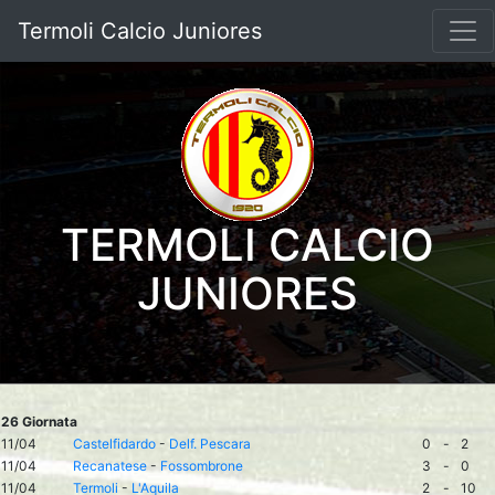
Termoli Calcio Juniores
TERMOLI CALCIO
JUNIORES
26 Giornata
11/04
Castelfidardo
-
Delf. Pescara
0
-
2
11/04
Recanatese
-
Fossombrone
3
-
0
11/04
Termoli
-
L'Aquila
2
-
10