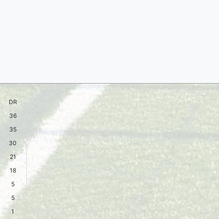
DR
36
35
30
21
18
5
5
1