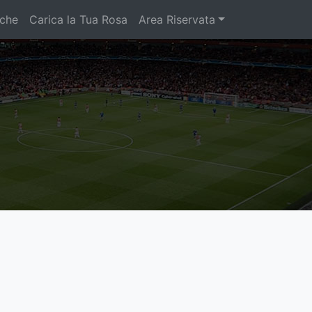
iche
Carica la Tua Rosa
Area Riservata