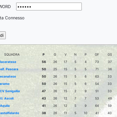
WORD
ta Connesso
SQUADRA
P
G
V
N
P
GF
GS
aceratese
56
26
17
5
4
73
37
elf. Pescara
50
25
15
5
5
71
36
ecanatese
50
26
15
5
6
63
33
eramo
50
26
15
5
6
54
33
CV Senigallia
47
26
15
2
9
51
33
tl. Ascoli
43
26
12
7
7
53
48
'Aquila
41
26
12
5
9
64
59
astelfidardo
38
26
11
5
10
41
40