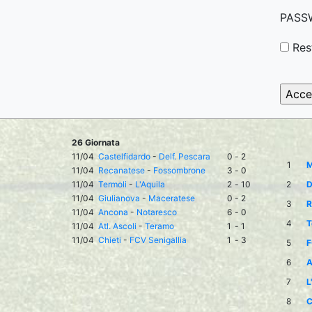
PASS
Res
26 Giornata
11/04
Castelfidardo
-
Delf. Pescara
0
-
2
1
M
11/04
Recanatese
-
Fossombrone
3
-
0
11/04
Termoli
-
L'Aquila
2
-
10
2
D
11/04
Giulianova
-
Maceratese
0
-
2
3
R
11/04
Ancona
-
Notaresco
6
-
0
4
T
11/04
Atl. Ascoli
-
Teramo
1
-
1
11/04
Chieti
-
FCV Senigallia
1
-
3
5
F
6
A
7
L
8
C