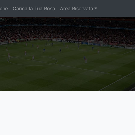
iche
Carica la Tua Rosa
Area Riservata