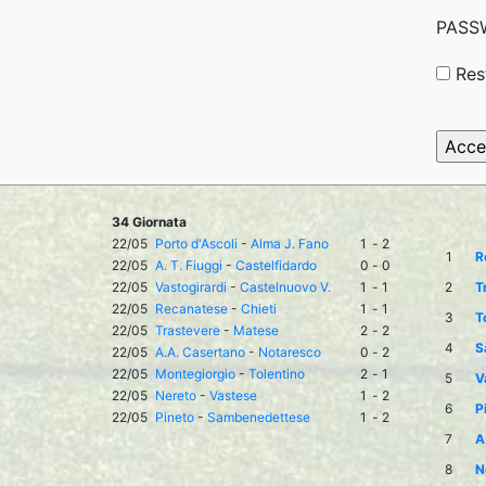
PASS
Res
34 Giornata
22/05
Porto d'Ascoli
-
Alma J. Fano
1
-
2
1
R
22/05
A. T. Fiuggi
-
Castelfidardo
0
-
0
22/05
Vastogirardi
-
Castelnuovo V.
1
-
1
2
T
22/05
Recanatese
-
Chieti
1
-
1
3
T
22/05
Trastevere
-
Matese
2
-
2
4
S
22/05
A.A. Casertano
-
Notaresco
0
-
2
22/05
Montegiorgio
-
Tolentino
2
-
1
5
V
22/05
Nereto
-
Vastese
1
-
2
6
P
22/05
Pineto
-
Sambenedettese
1
-
2
7
A
8
N