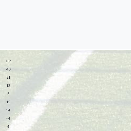
DR
46
21
12
5
12
14
-4
4