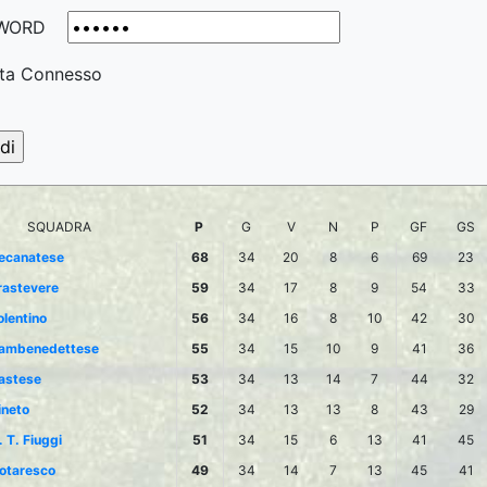
WORD
ta Connesso
SQUADRA
P
G
V
N
P
GF
GS
ecanatese
68
34
20
8
6
69
23
rastevere
59
34
17
8
9
54
33
olentino
56
34
16
8
10
42
30
ambenedettese
55
34
15
10
9
41
36
astese
53
34
13
14
7
44
32
ineto
52
34
13
13
8
43
29
. T. Fiuggi
51
34
15
6
13
41
45
otaresco
49
34
14
7
13
45
41